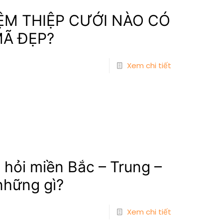
IỆM THIỆP CƯỚI NÀO CÓ
MÃ ĐẸP?
Xem chi tiết
hỏi miền Bắc – Trung –
hững gì?
Xem chi tiết