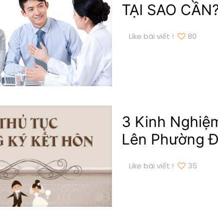
TẠI SAO CẦN
Like bài viết !
80
3 Kinh Nghiệm
Lên Phường Đ
Like bài viết !
35