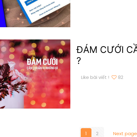
ĐÁM CƯỚI C
?
Like bài viết !
82
1
2
Next page