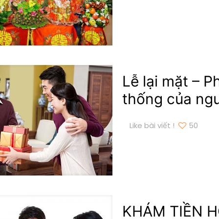
Lễ lại mặt – P
thống của ng
Like bài viết !
50
KHÁM TIỀN H