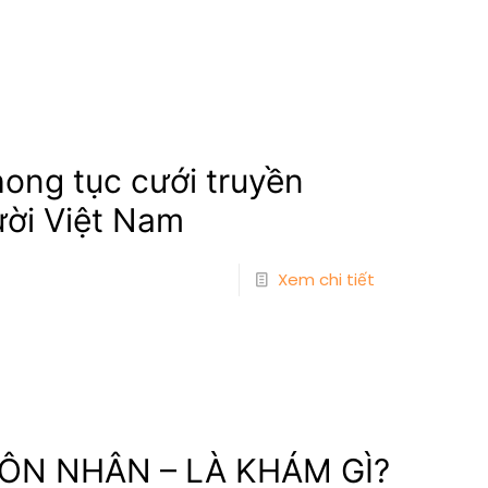
hong tục cưới truyền
ười Việt Nam
Xem chi tiết
ÔN NHÂN – LÀ KHÁM GÌ?