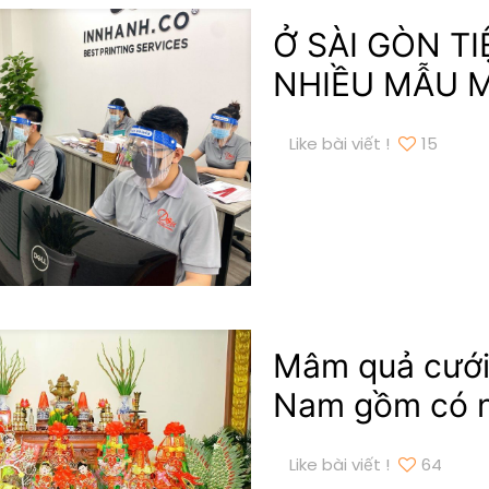
Ở SÀI GÒN T
NHIỀU MẪU 
Like bài viết !
15
Mâm quả cưới 
Nam gồm có n
Like bài viết !
64