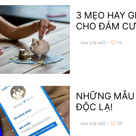
3 MẸO HAY GI
CHO ĐÁM CƯ
Like bài viết !
13
NHỮNG MẪU T
ĐỘC LẠ!
Like bài viết !
26