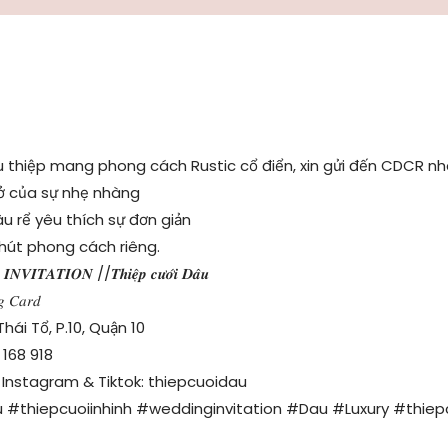
 thiệp mang phong cách Rustic cổ điển, xin gửi đến CDCR n
ở của sự nhẹ nhàng
u rể yêu thích sự đơn giản
hút phong cách riêng.
𝑽𝑰𝑻𝑨𝑻𝑰𝑶𝑵 //𝑻𝒉𝒊𝒆̣̂𝒑 𝒄𝒖̛𝒐̛́𝒊 𝑫𝒂̂𝒖
𝑔 𝐶𝑎𝑟𝑑
Thái Tổ, P.10, Quận 10
 168 918
Instagram & Tiktok: thiepcuoidau
 #thiepcuoiinhinh #weddinginvitation #Dau #Luxury #thie