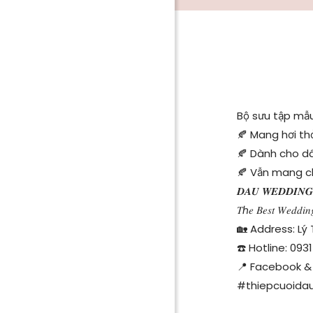
Bộ sưu tập mẫu
🍂 Mang hơi th
🍂 Dành cho dâ
🍂 Vẫn mang c
𝑫𝑨𝑼 𝑾𝑬𝑫𝑫𝑰𝑵𝑮 𝑰𝑵
𝑇ℎ𝑒 𝐵𝑒𝑠𝑡 𝑊𝑒𝑑𝑑𝑖𝑛
🏡 Address: Lý 
☎️ Hotline: 0931
📍 Facebook & 
#thiepcuoidau