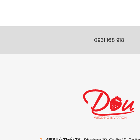
0931 168 918
458 Lý Thái Tổ
, Phường 10, Quận 10, Thà