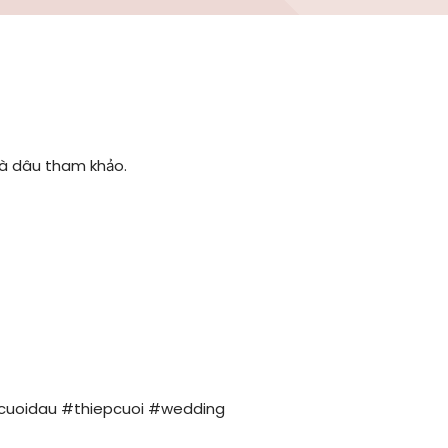
hà dâu tham khảo.
pcuoidau #thiepcuoi #wedding