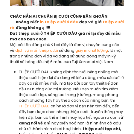
CHẮC HẲN AI CHUẨN BỊ CƯỚI CŨNG BĂN KHOĂN
.....không biết
in thiệp cưới ở đâu
đẹp và giá
thiệp cưới
rẻ
đúng không ạ !!!!
Đặt thiệp cưới ở THIỆP CƯỚI DÂU giá rẻ lại đầy đủ mẫu
mã cho bạn chọn.
Một cái tên đáng chú ý bởi đây là đơn vị chuyên cung cấp
về
dịch vụ in ấn thiệp cưới
sử dụng
giấy in chất lượng
, là một
trong những đơn vị đã và đang sử dụng dòng máy in kỹ
thuật số hàng đầu hệ 6 màu của Fuji Xerox tại Việt Nam.
THIỆP CƯỚI DÂU khẳng định tên tuổi bằng những mẫu
thiệp cưới hiện đại đa dạng về kiểu dáng, màu sắc bởi ở
đây có rất nhiều mẫu mã tạo bởi bàn tay thiết kế đón
đầu xu hướng của thị trường. Nếu bạn muốn tìm kiếm
thiệp cưới đẹp, sáng tạo trong ý tưởng, mang phong
cách phương Tây hay theo cách của riêng bạn, thì
THIỆP CƯỚI DÂU
chính là đơn vị bạn nên tìm đến, đến
đây bạn được chọn nhưng thiệp cưới: truyền thống hay
hiện đại, bạn có thể in hình hay họa tiết ngoài ra còn s
ử
dụng nối vẽ chì
hay biến hoá hơn là hình ảnh cô dâu
chú rể thành hình chibi hoạt hình,
thiệp cưới tạp chí,