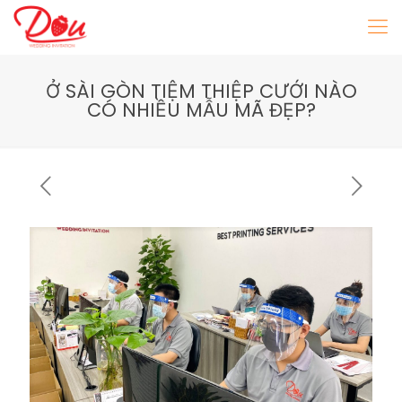
Ở SÀI GÒN TIỆM THIỆP CƯỚI NÀO
CÓ NHIỀU MẪU MÃ ĐẸP?