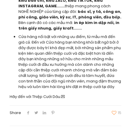
kiểu báo chí, kiểu ZALO, kiểu TIKTOK, kiều
INSTAGRAM, GAME.......
thiệp mang phong cách
NGHỀ NGHIỆP của từng cặp đôi:
bác sĩ, y tá, công an,
phi công, giáo viên, kỹ sư, IT, phóng viên, đầu bếp.
Bên cạnh đó có các mẫu mã:
in ép kim in dập nổi, in
trên giấy nhung, giấy kraft.......
Cửa hàng nổi bật với những ưu điểm, từ mẫu mã đến
giá cả. Đến với Cửa hàng bạn không khỏi bất ngờ bởi ở
đây được bày trí khá đẹp mắt, bởi những sản phẩm phụ
kiện liên quan đến thiệp cưới và đặc biệt hơn là đến
đây bạn không những sở hữu cho mình những mẫu
thiệp cưới đi đầu xu hướng mà còn dành cho những
cặp đôi cần thiệp cưới nhanh chóng mà vẫn đảm bảo
chất lượng. Mỗi tấm thiệp cưới đều là tâm huyết, đứa
con tinh thần của đội ngũ nhân viên, mang đậm thương
hiệu và luôn làm hài lòng khi đặt in thiệp cưới tại đây.
Hãy đến với Thiệp Cưới Dâu.💌
Share
15