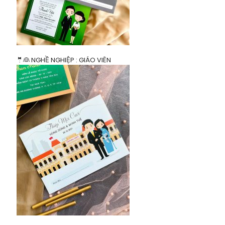
🤵👰 NGHỀ NGHIỆP : GIÁO VIÊN