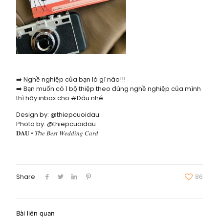
➡️ Nghề nghiệp của bạn là gì nào!!!
➡️ Bạn muốn có 1 bộ thiệp theo đúng nghề nghiệp của mình
thì hãy inbox cho #Dâu nhé.
Design by: @thiepcuoidau
Photo by: @thiepcuoidau
𝐃𝐀𝐔 • 𝑇ℎ𝑒 𝐵𝑒𝑠𝑡 𝑊𝑒𝑑𝑑𝑖𝑛𝑔 𝐶𝑎𝑟𝑑
Share
86
Bài liên quan