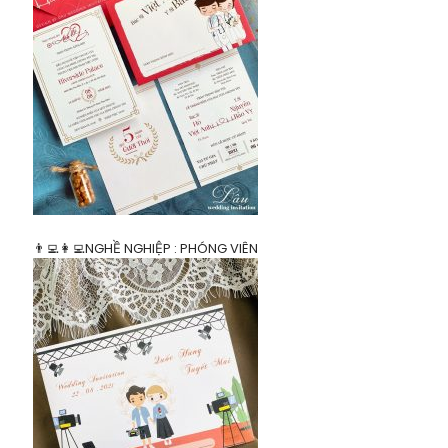
👨‍💻👩‍💻NGHỀ NGHIỆP : PHÓNG VIÊN