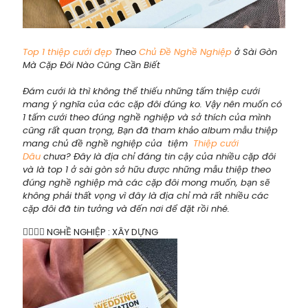
Top 1 thiệp cưới đẹp
Theo
Chủ Đề Nghề Nghiệp
ở Sài Gòn
Mà Cặp Đôi Nào Cũng Cần Biết
Đám cưới là thì không thể thiếu những tấm thiệp cưới
mang ý nghĩa của các cặp đôi đúng ko. Vậy nên muốn có
1 tấm cưới theo đúng nghề nghiệp và sở thích của mình
cũng rất quan trọng, Bạn đã tham khảo album mẫu thiệp
mang chủ đề nghề nghiệp của tiệm
Thiệp cưới
Dâu
chưa? Đây là địa chỉ đáng tin cậy của nhiều cặp đôi
và là top 1 ở sài gòn sở hữu được những mẫu thiệp theo
đúng nghề nghiệp mà các cặp đôi mong muốn, bạn sẽ
không phải thất vọng vì đây là địa chỉ mà rất nhiều các
cặp đôi đã tin tưởng và đến nơi để đặt rồi nhé.
👷‍♂️👷‍♀️ NGHỀ NGHIỆP : XÂY DỰNG