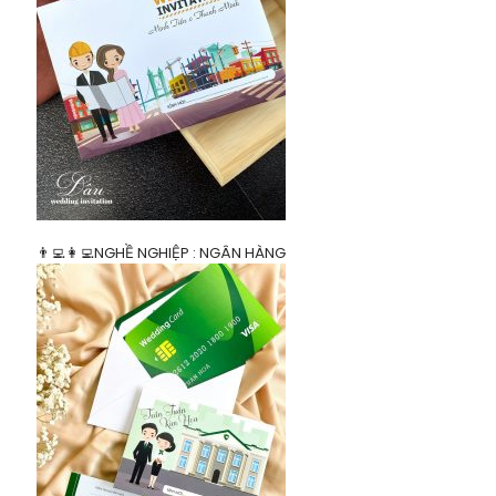
👨‍💻👩‍💻NGHỀ NGHIỆP : NGÂN HÀNG