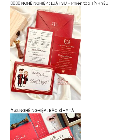
👨‍⚖️👩‍⚖️ NGHỀ NGHIỆP : LUẬT SƯ - Phiên tòa TÌNH YÊU.
🤵👰 NGHỀ NGHIỆP : BÁC SĨ - Y TÁ