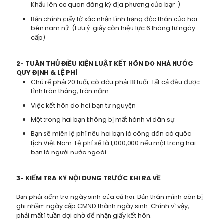
Khẩu lên cơ quan đăng ký địa phương của bạn )
Bản chính giấy tờ xác nhận tình trạng độc thân của hai
bên nam nữ. (Lưu ý: giấy còn hiệu lực 6 tháng từ ngày
cấp)
2- TUÂN THỦ ĐIỀU KIỆN LUẬT KẾT HÔN DO NHÀ NƯỚC
QUY ĐỊNH & LỆ PHÍ
Chú rể phải 20 tuổi, cô dâu phải 18 tuổi. Tất cả đều được
tình tròn tháng, tròn năm.
Việc kết hôn do hai bạn tự nguyện
Một trong hai bạn không bị mất hành vi dân sự
Bạn sẽ miễn lệ phí nếu hai bạn là công dân có quốc
tịch Việt Nam. Lệ phí sẽ là 1,000,000 nếu một trong hai
bạn là người nước ngoài
3- KIỂM TRA KỸ NỘI DUNG TRƯỚC KHI RA VỀ
Bạn phải kiểm tra ngày sinh của cả hai. Bản thân mình còn bị
ghi nhầm ngày cấp CMND thành ngày sinh. Chính vì vậy,
phải mất 1 tuần đợi chờ để nhận giấy kết hôn.