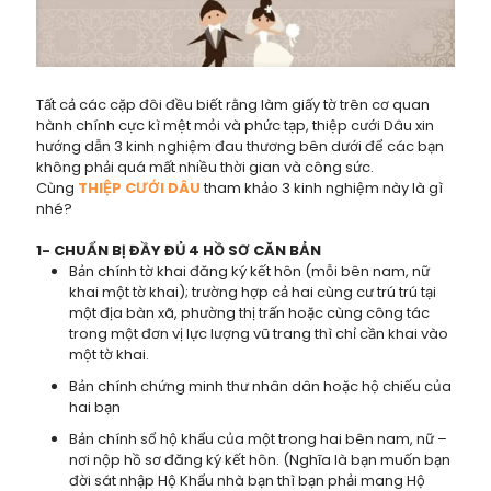
Tất cả các cặp đôi đều biết rằng làm giấy tờ trên cơ quan
hành chính cực kì mệt mỏi và phức tạp, thiệp cưới Dâu xin
hướng dẫn 3 kinh nghiệm đau thương bên dưới để các bạn
không phải quá mất nhiều thời gian và công sức.
Cùng
THIỆP CƯỚI DÂU
tham khảo 3 kinh nghiệm này là gì
nhé?
1- CHUẨN BỊ ĐẦY ĐỦ 4 HỒ SƠ CĂN BẢN
Bản chính tờ khai đăng ký kết hôn (mỗi bên nam, nữ
khai một tờ khai); trường hợp cả hai cùng cư trú trú tại
một địa bàn xã, phường thị trấn hoặc cùng công tác
trong một đơn vị lực lượng vũ trang thì chỉ cần khai vào
một tờ khai.
Bản chính chứng minh thư nhân dân hoặc hộ chiếu của
hai bạn
Bản chính sổ hộ khẩu của một trong hai bên nam, nữ –
nơi nộp hồ sơ đăng ký kết hôn. (Nghĩa là bạn muốn bạn
đời sát nhập Hộ Khẩu nhà bạn thì bạn phải mang Hộ