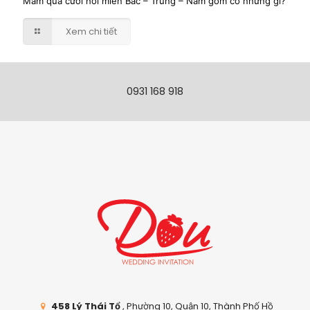
Mâm quả cưới hỏi miền Bắc – Trung – Nam gồm có những gì?
Xem chi tiết
0931 168 918
458 Lý Thái Tổ
, Phường 10, Quận 10, Thành Phố Hồ